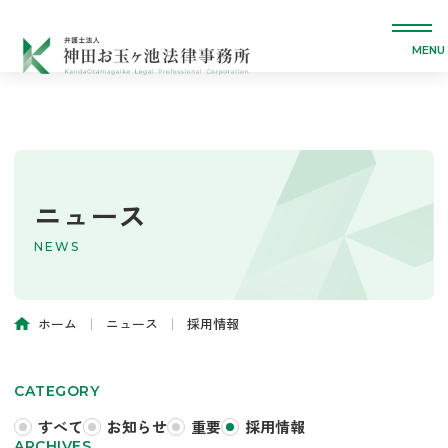
Warning
: Attempt to read property "post_content" on null in
/home/r1155843/public_html/otamagaike.com/wp-
content/themes/otamagaike/functions.php
on line
397
ホーム
強み・特長
ニュース
サービス
NEWS
サポート実績
ホーム
｜
ニュース
｜
採用情報
当事務所から連絡を受けた方へ
CATEGORY
事務所情報
すべて
お知らせ
重要
採用情報
ARCHIVES