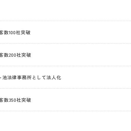
数100社突破
客数200社突破
ヶ池法律事務所として法人化
客数350社突破