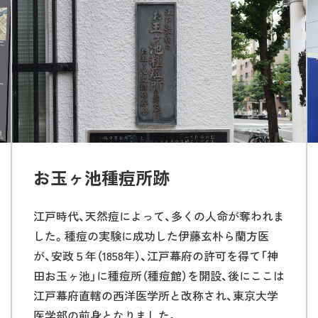
お玉ヶ池種痘所跡
江戸時代、天然痘によって、多くの人命が奪われま
した。種痘の実験に成功した伊藤玄朴ら蘭方医
が、安政５年（1858年）、江戸幕府の許可を得て「神
田お玉ヶ池」に種痘所（種痘館）を開設、後にここは
江戸幕府直轄の西洋医学所と改称され、東京大学
医学部の前身となりました。