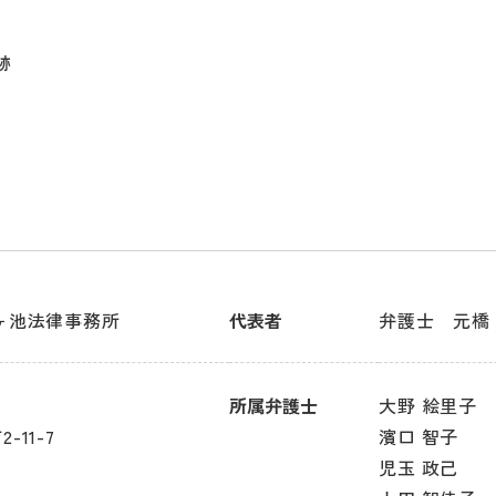
跡
ヶ池法律事務所
代表者
弁護士 元橋
所属弁護士
大野 絵里子
11-7
濱口 智子
児玉 政己